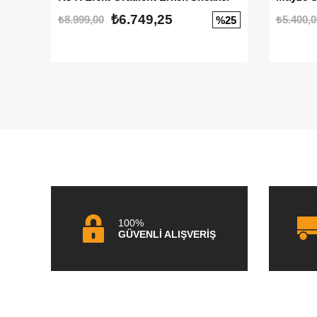
₺6.749,25
₺8.999,00
₺5.400,0
%25
100%
GÜVENLİ ALIŞVERİŞ