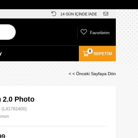
14 GÜN İÇİNDE İADE
Favorilerim
0
y
SEPETIM
< < Önceki Sayfaya Dön
 2.0 Photo
(L41782400)
omon
99