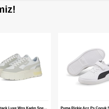
miz!
Mayze Stack Luxe Wns Kadın Sneaker
Puma Rickie Ac+ Ps Çocuk 