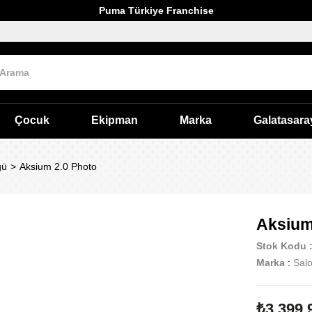
Puma Türkiye Franchise
Çocuk
Ekipman
Marka
Galatasara
ğü
Aksium 2.0 Photo
Aksium
Stok Kodu
Marka
:
Sal
₺3.399,