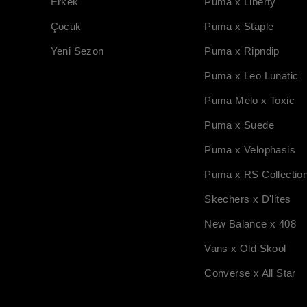
Erkek
Puma x Liberty
Çocuk
Puma x Staple
Yeni Sezon
Puma x Ripndip
Puma x Leo Lunatic
Puma Melo x Toxic
Puma x Suede
Puma x Velophasis
Puma x RS Collectio
Skechers x D'lites
New Balance x 408
Vans x Old Skool
Converse x All Star