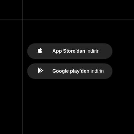
App Store’dan
indirin
Google play’den
indirin