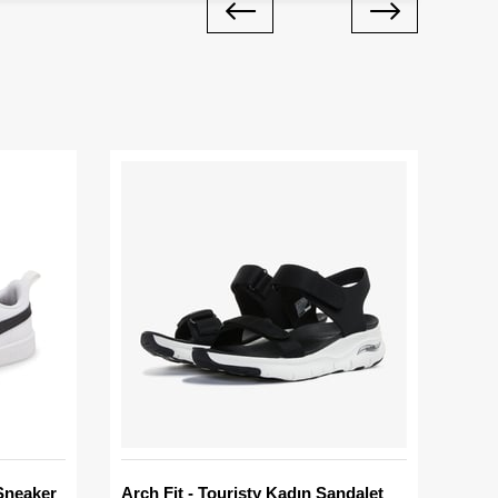
Sneaker
Arch Fit - Touristy Kadın Sandalet
Big