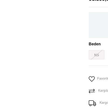
Beden
NS
Favoril
Karşıla
Karg