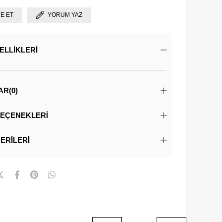
YE ET
YORUM YAZ
ELLIKLERI
AR
(0)
EÇENEKLERI
ERILERI