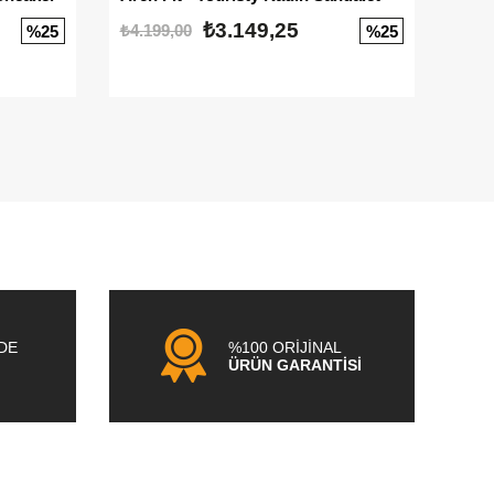
₺3.149,25
₺4.199,00
₺3.1
%25
%25
NDE
%100 ORİJİNAL
ÜRÜN GARANTİSİ