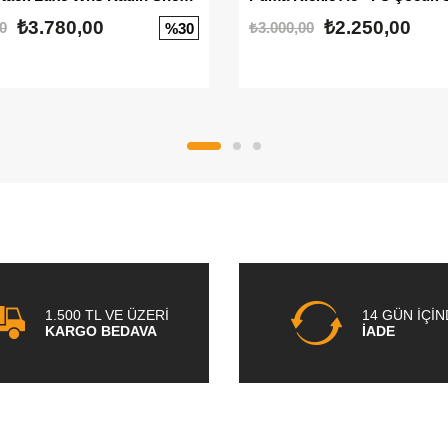
₺3.780,00
₺2.250,00
0
₺3.000,00
%30
1.500 TL VE ÜZERİ
14 GÜN İÇİ
KARGO BEDAVA
İADE