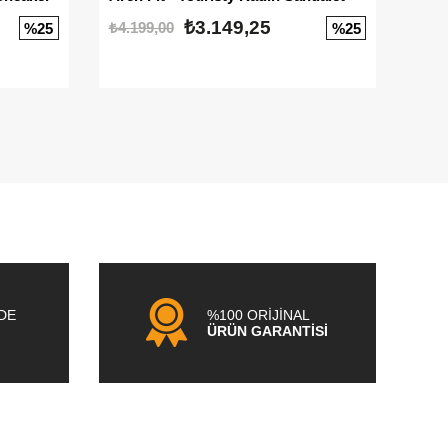
₺3.149,25
₺4.199,00
₺3.1
%25
%25
NDE
%100 ORİJİNAL
ÜRÜN GARANTİSİ