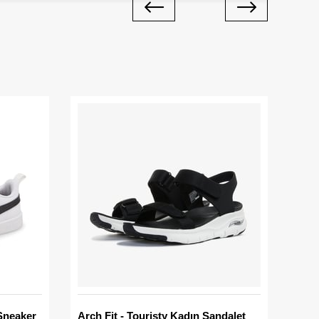
Sneaker
Arch Fit - Touristy Kadın Sandalet
Big