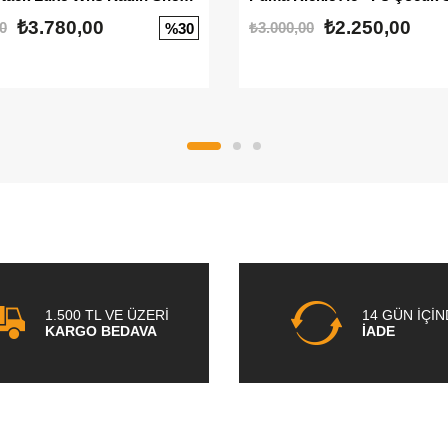
₺3.780,00
₺2.250,00
0
₺3.000,00
%30
1.500 TL VE ÜZERİ
14 GÜN İÇİ
KARGO BEDAVA
İADE