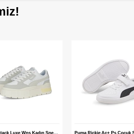
miz!
Mayze Stack Luxe Wns Kadın Sneaker
Puma Rickie Ac+ Ps Çocuk 