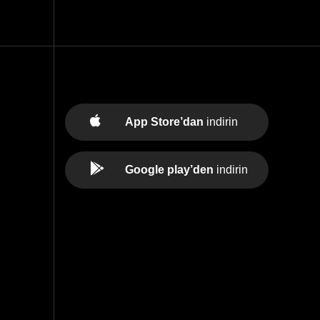
App Store’dan
indirin
Google play’den
indirin