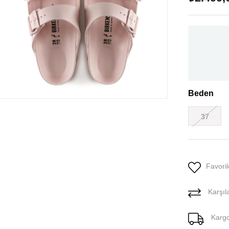
Beden
37
Favoril
Karşıla
Karg