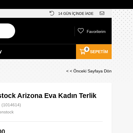
14 GÜN İÇİNDE İADE
Favorilerim
0
y
SEPETIM
< < Önceki Sayfaya Dön
tock Arizona Eva Kadın Terlik
(1014614)
enstock
00