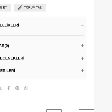
YE ET
YORUM YAZ
ELLIKLERI
AR
(0)
EÇENEKLERI
ERILERI