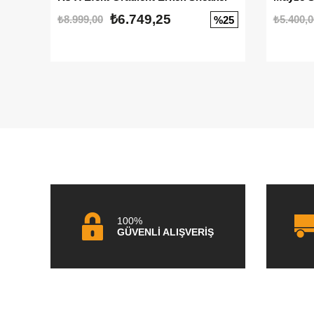
₺6.749,25
₺8.999,00
₺5.400,0
%25
100%
GÜVENLİ ALIŞVERİŞ