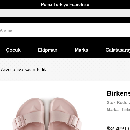
Puma Türkiye Franchise
Çocuk
Ekipman
Marka
Galatasara
 Arizona Eva Kadın Terlik
Birkens
Stok Kodu
Marka
:
Birk
₺2.499,