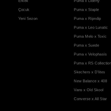
Erkek
Puma x Liberty
Çocuk
Puma x Staple
Yeni Sezon
Puma x Ripndip
Puma x Leo Lunatic
Puma Melo x Toxic
Puma x Suede
Puma x Velophasis
Puma x RS Collectio
Skechers x D'lites
New Balance x 408
Vans x Old Skool
Converse x All Star