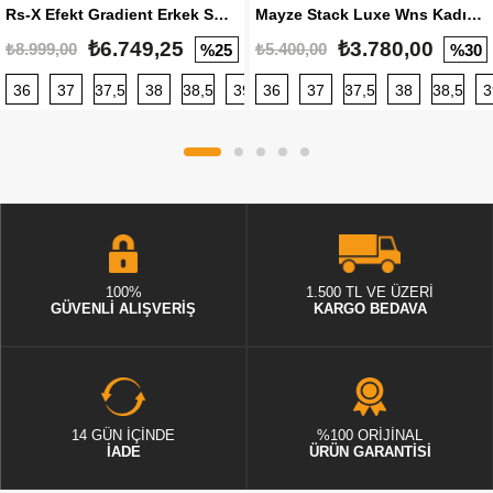
Rs-X Efekt Gradient Erkek Sneaker
Mayze Stack Luxe Wns Kadın Sneaker
₺6.749,25
₺3.780,00
₺8.999,00
₺5.400,00
%25
%30
36
37
37,5
38
38,5
39
36
40
37
40,5
37,5
41
38
42
38,5
42,5
3
100%
1.500 TL VE ÜZERİ
GÜVENLİ ALIŞVERİŞ
KARGO BEDAVA
14 GÜN İÇİNDE
%100 ORİJİNAL
İADE
ÜRÜN GARANTİSİ