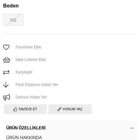
Beden
NS
Favorilere Ekle
İstek Listeme Ekle
Karşılaştır
Fiyat Düşünce Haber Ver
Gelince Haber Ver
TAVSIYE ET
YORUM YAZ
ÜRÜN ÖZELLIKLERI
ÜRÜN HAKKINDA