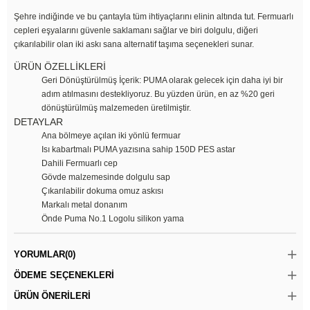
Şehre indiğinde ve bu çantayla tüm ihtiyaçlarını elinin altında tut. Fermuarlı
cepleri eşyalarını güvenle saklamanı sağlar ve biri dolgulu, diğeri
çıkarılabilir olan iki askı sana alternatif taşıma seçenekleri sunar.
ÜRÜN ÖZELLİKLERİ
Geri Dönüştürülmüş İçerik: PUMA olarak gelecek için daha iyi bir
adım atılmasını destekliyoruz. Bu yüzden ürün, en az %20 geri
dönüştürülmüş malzemeden üretilmiştir.
DETAYLAR
Ana bölmeye açılan iki yönlü fermuar
Isı kabartmalı PUMA yazısına sahip 150D PES astar
Dahili Fermuarlı cep
Gövde malzemesinde dolgulu sap
Çıkarılabilir dokuma omuz askısı
Markalı metal donanım
Önde Puma No.1 Logolu silikon yama
YORUMLAR
(0)
ÖDEME SEÇENEKLERI
ÜRÜN ÖNERILERI