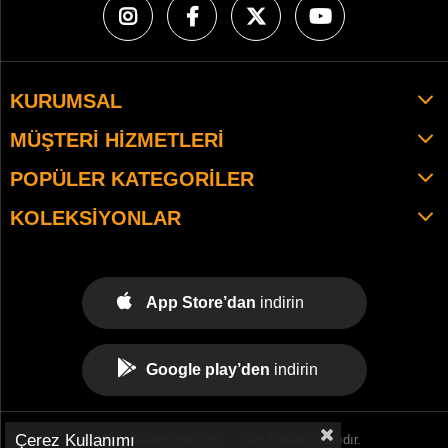
KURUMSAL
MÜŞTERI HIZMETLERI
POPÜLER KATEGORILER
KOLEKSIYONLAR
App Store’dan
indirin
Google play’den
indirin
Çerez Kullanımı
© 2021 tekemspor.com. - Tüm Hakları Saklıdır.