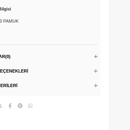
ilgisi
0 PAMUK
AR
(0)
EÇENEKLERI
ERILERI