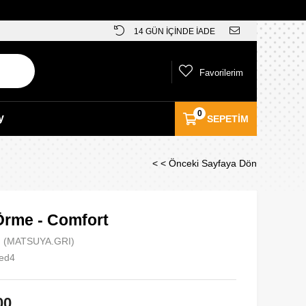
14 GÜN İÇİNDE İADE
Favorilerim
0
y
SEPETIM
< < Önceki Sayfaya Dön
Örme - Comfort
(MATSUYA.GRI)
ted4
00