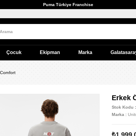
Puma Türkiye Franchise
Çocuk
Ekipman
Marka
Galatasara
 Comfort
Erkek 
Stok Kodu
Marka
:
Uni
₺1.999,