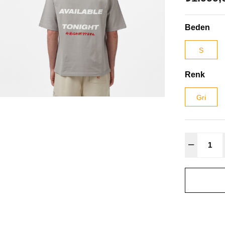
Beden
S
Renk
Gri