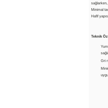
sağlarken,
Minimal ta
Hafif yapıs
Teknik Öze
Yumu
sağl
Gri 
Mini
uyg