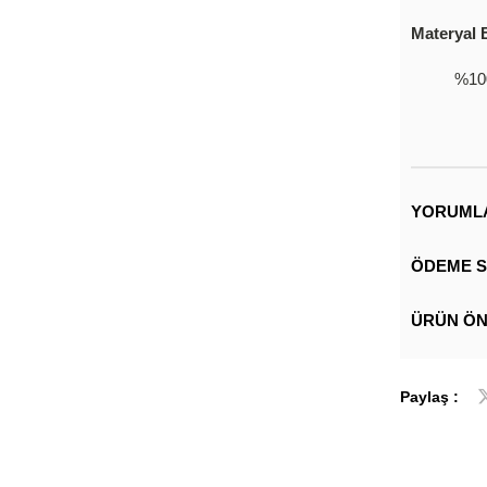
Materyal B
%10
YORUML
ÖDEME S
ÜRÜN ÖN
Paylaş :