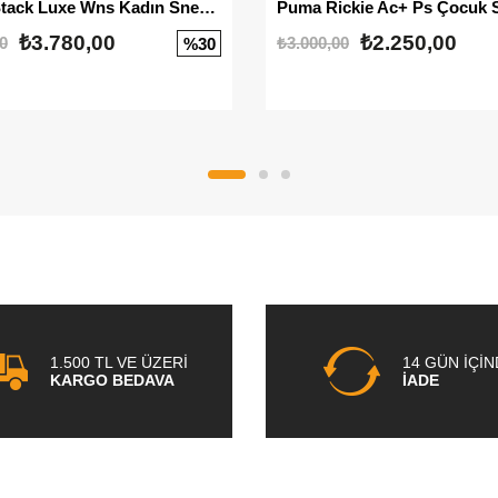
Mayze Stack Luxe Wns Kadın Sneaker
Puma Rickie Ac+ Ps Çocuk 
₺3.780,00
₺2.250,00
0
₺3.000,00
%30
1.500 TL VE ÜZERİ
14 GÜN İÇİ
KARGO BEDAVA
İADE