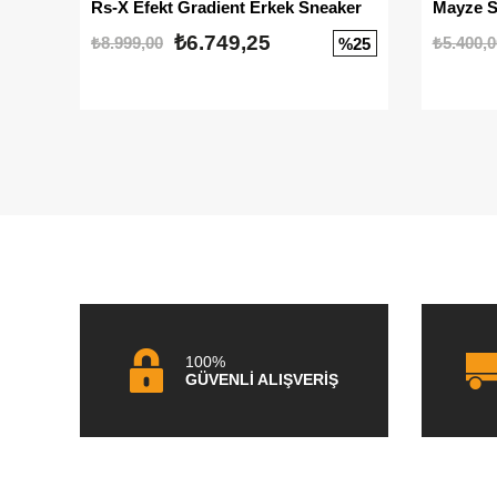
Rs-X Efekt Gradient Erkek Sneaker
₺6.749,25
₺8.999,00
₺5.400,0
%25
100%
GÜVENLİ ALIŞVERİŞ