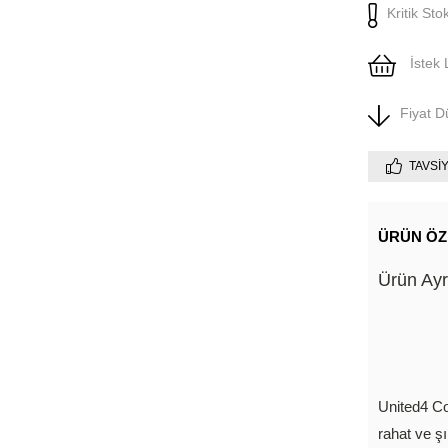
Kritik Sto
İstek 
Fiyat 
TAVSI
ÜRÜN ÖZ
Ürün Ayrı
United4 Co
rahat ve ş