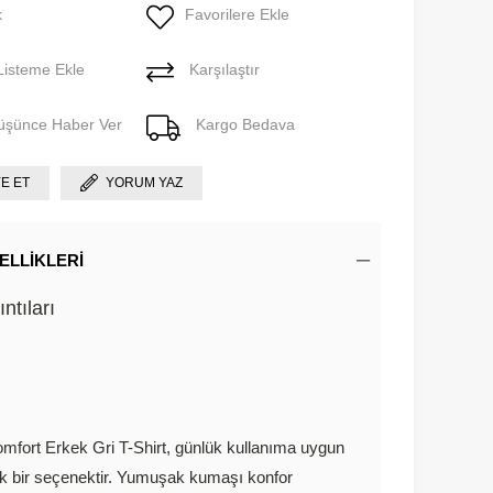
k
Favorilere Ekle
Listeme Ekle
Karşılaştır
Düşünce Haber Ver
Kargo Bedava
YE ET
YORUM YAZ
ELLIKLERI
ntıları
mfort Erkek Gri T-Shirt, günlük kullanıma uygun
ık bir seçenektir. Yumuşak kumaşı konfor