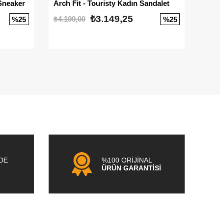
Sneaker
Arch Fit - Touristy Kadın Sandalet
Big
₺3.149,25
₺4.199,00
₺3.1
%25
%25
NDE
%100 ORİJİNAL
ÜRÜN GARANTİSİ