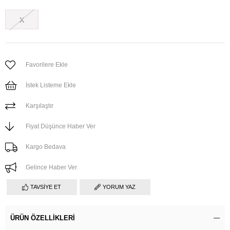
X
Favorilere Ekle
İstek Listeme Ekle
Karşılaştır
Fiyat Düşünce Haber Ver
Kargo Bedava
Gelince Haber Ver
TAVSIYE ET
YORUM YAZ
ÜRÜN ÖZELLIKLERI