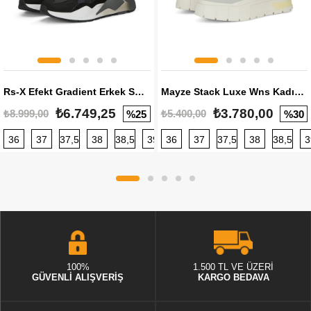
Rs-X Efekt Gradient Erkek Sneaker
Mayze Stack Luxe Wns Kadın Sneaker
₺6.749,25
₺3.780,00
₺8.999,00
₺5.400,00
%25
%30
36
37
37,5
38
38,5
39
36
40
37
40,5
37,5
41
38
42
38,5
42,5
3
100%
1.500 TL VE ÜZERİ
GÜVENLİ ALIŞVERİŞ
KARGO BEDAVA