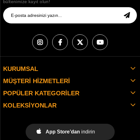
bültenimize kayıt olun!
KURUMSAL
MÜŞTERI HIZMETLERI
POPÜLER KATEGORILER
KOLEKSIYONLAR
App Store’dan
indirin