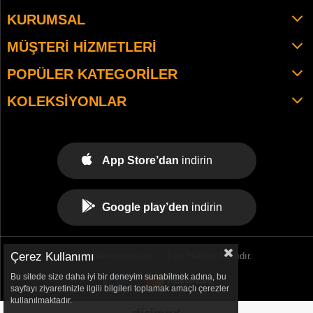
KURUMSAL
MÜŞTERI HIZMETLERI
POPÜLER KATEGORILER
KOLEKSIYONLAR
App Store’dan
indirin
Google play’den
indirin
Çerez Kullanımı
© 2021 tekemspor.com. - Tüm Hakları Saklıdır.
Bu sitede size daha iyi bir deneyim sunabilmek adına, bu
sayfayı ziyaretinizle ilgili bilgileri toplamak amaçlı çerezler
kullanılmaktadır.