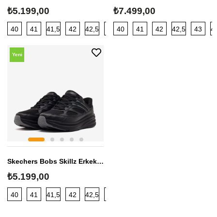
₺5.199,00
₺7.499,00
40
41
41,5
42
42,5
43
40
44
41
45
42
42,5
43
4
Yeni
Sezon
Skechers Bobs Skillz Erkek Sneaker
₺5.199,00
40
41
41,5
42
42,5
43
44
45