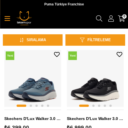
Puma Türkiye Franchise
0
Günlük
SIRALAMA
FILTRELEME
Yeni
Yeni
Sezon
Sezon
Skechers D'Lux Walker 3.0 Erkek Sneaker
Skechers D'Lux Walker 3.0 Erkek Sneaker
₺6.399,00
₺6.999,00