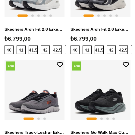
Skechers Arch Fit 2.0 Erkek Sneaker
Skechers Arch Fit 2.0 Erkek Sneaker
₺6.799,00
₺6.799,00
40
41
41,5
42
42,5
43
40
44
41
45
41,5
42
42,5
Yeni
Yeni
Sezon
Sezon
Skechers Track-Leshur Erkek Sneaker
Skechers Go Walk Max Cushioning Arch Fit-Jonah Erkek Sneaker