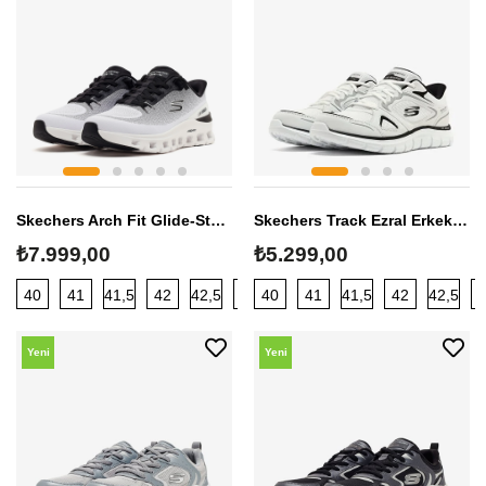
Sezon
Sezon
Skechers Arch Fit Glide-Step Pro Erkek Sneaker
Skechers Track Ezral Erkek Sneaker
₺7.999,00
₺5.299,00
40
41
41,5
42
42,5
43
40
44
41
45
41,5
42
42,5
Yeni
Yeni
Sezon
Sezon