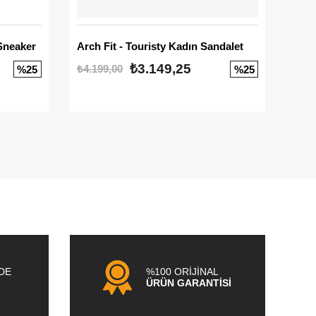
Sneaker
Arch Fit - Touristy Kadın Sandalet
Big
₺3.149,25
₺4.199,00
₺3.1
%25
%25
NDE
%100 ORİJİNAL
ÜRÜN GARANTİSİ