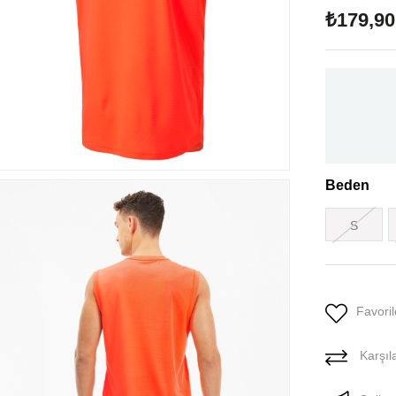
₺179,90
Beden
S
Favoril
Karşıla