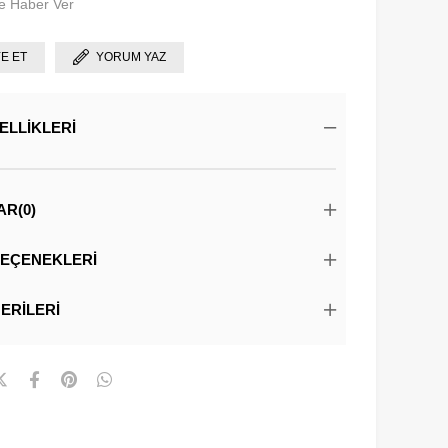
e Haber Ver
YE ET
YORUM YAZ
ELLIKLERI
AR
(0)
EÇENEKLERI
ERILERI