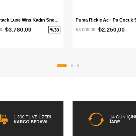
Mayze Stack Luxe Wns Kadın Sneaker
Puma Rickie Ac+ Ps Çocuk 
₺3.780,00
₺2.250,00
0
₺3.000,00
%30
1.500 TL VE ÜZERİ
14 GÜN İÇİ
KARGO BEDAVA
İADE