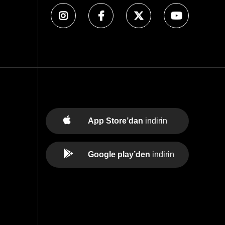
App Store’dan
indirin
Google play’den
indirin