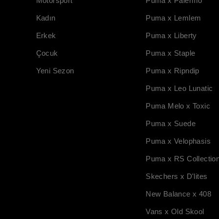
Motorsport
Puma x Palermo
Kadın
Puma x Lemlem
Erkek
Puma x Liberty
Çocuk
Puma x Staple
Yeni Sezon
Puma x Ripndip
Puma x Leo Lunatic
Puma Melo x Toxic
Puma x Suede
Puma x Velophasis
Puma x RS Collectio
Skechers x D'lites
New Balance x 408
Vans x Old Skool