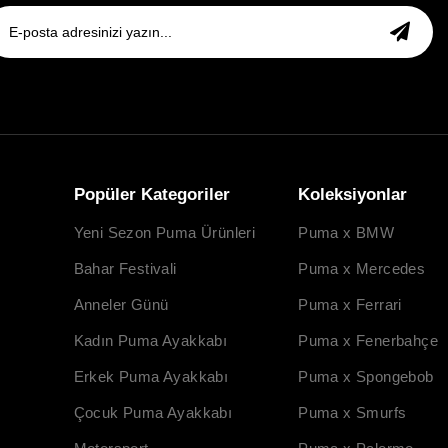
Popüler Kategoriler
Koleksiyonlar
Yeni Sezon Puma Ürünleri
Puma x BMW
Bahar Festivali
Puma x Mercedes
Anneler Günü
Puma x Ferrari
Kadın Puma Ayakkabı
Puma x Fenerbahçe
Erkek Puma Ayakkabı
Puma x Spongebob
Çocuk Puma Ayakkabı
Puma x Smurfs