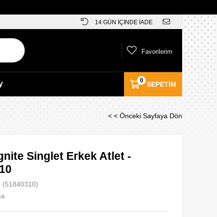
14 GÜN İÇİNDE İADE
Favorilerim
0
y
SEPETIM
< < Önceki Sayfaya Dön
nite Singlet Erkek Atlet -
10
(51840310)
ma