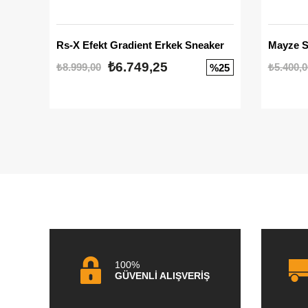
Rs-X Efekt Gradient Erkek Sneaker
₺6.749,25
₺8.999,00
₺5.400,0
%25
100%
GÜVENLİ ALIŞVERİŞ