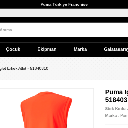
Puma Türkiye Franchise
Çocuk
Ekipman
Marka
Galatasara
glet Erkek Atlet - 51840310
Puma Ig
518403
Stok Kodu
Marka
:
Pu