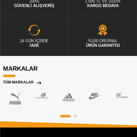
100%
1.500 TL VE ÜZERİ
GÜVENLİ ALIŞVERİŞ
KARGO BEDAVA
14 GÜN İÇİNDE
%100 ORİJİNAL
İADE
ÜRÜN GARANTİSİ
MARKALAR
TÜM MARKALAR