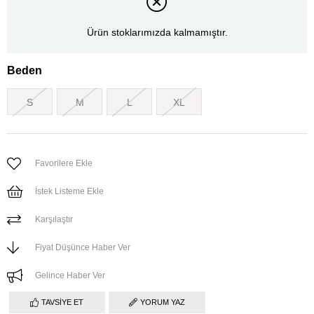
Ürün stoklarımızda kalmamıştır.
Beden
S
M
L
XL
Favorilere Ekle
İstek Listeme Ekle
Karşılaştır
Fiyat Düşünce Haber Ver
Gelince Haber Ver
TAVSIYE ET
YORUM YAZ