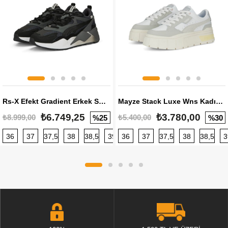
Rs-X Efekt Gradient Erkek Sneaker
Mayze Stack Luxe Wns Kadın Sneaker
₺6.749,25
₺3.780,00
₺8.999,00
₺5.400,00
%25
%30
36
37
37,5
38
38,5
39
36
40
37
40,5
37,5
41
38
42
38,5
42,5
3