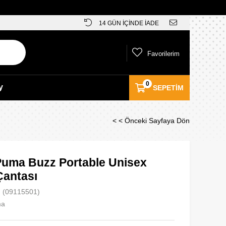
14 GÜN İÇİNDE İADE
Favorilerim
0
y
SEPETIM
< < Önceki Sayfaya Dön
uma Buzz Portable Unisex
antası
(09115501)
ma