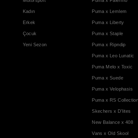
Motorsport
Puma x Palermo
Kadın
Puma x Lemlem
Erkek
Puma x Liberty
Çocuk
Puma x Staple
Yeni Sezon
Puma x Ripndip
Puma x Leo Lunatic
Puma Melo x Toxic
Puma x Suede
Puma x Velophasis
Puma x RS Collectio
Skechers x D'lites
New Balance x 408
Vans x Old Skool