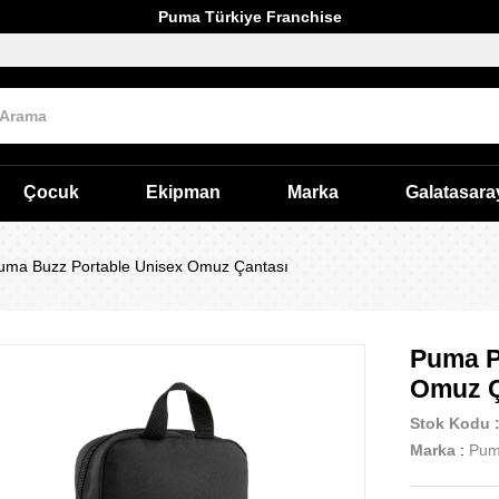
Puma Türkiye Franchise
Çocuk
Ekipman
Marka
Galatasara
ma Buzz Portable Unisex Omuz Çantası
Puma P
Omuz Ç
Stok Kodu
Marka
:
Pu