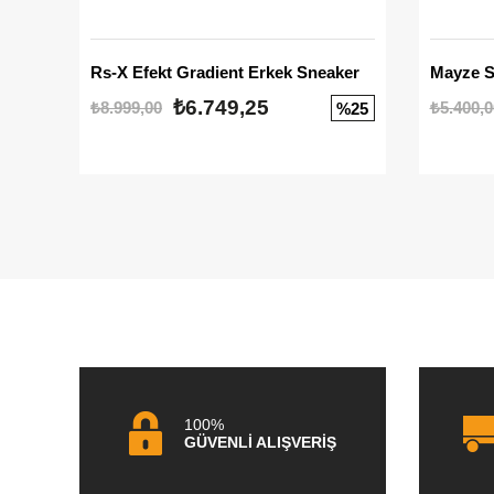
Rs-X Efekt Gradient Erkek Sneaker
₺6.749,25
₺8.999,00
₺5.400,0
%25
100%
GÜVENLİ ALIŞVERİŞ