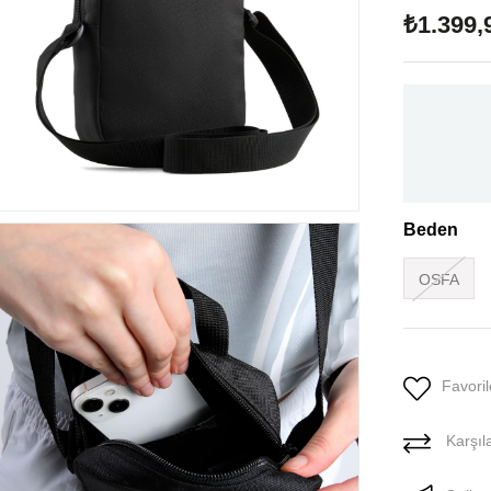
₺1.399,
Beden
OSFA
Favoril
Karşıla