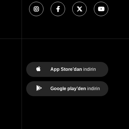
App Store’dan
indirin
Google play’den
indirin