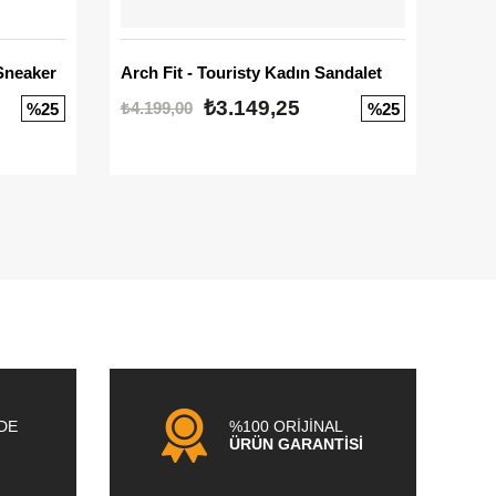
Sneaker
Arch Fit - Touristy Kadın Sandalet
Big
₺3.149,25
₺4.199,00
₺3.1
%25
%25
NDE
%100 ORİJİNAL
ÜRÜN GARANTİSİ