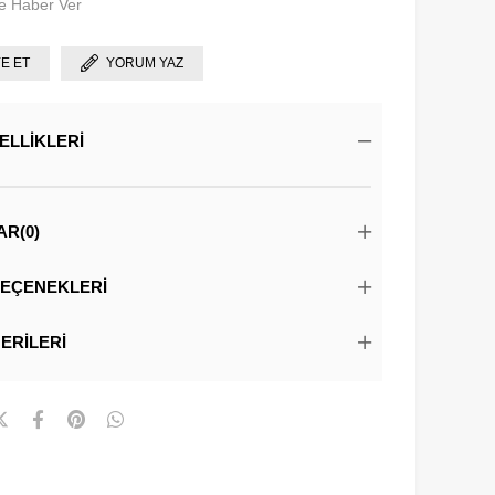
e Haber Ver
YE ET
YORUM YAZ
ELLIKLERI
AR
(0)
EÇENEKLERI
ERILERI