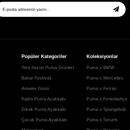
Popüler Kategoriler
Koleksiyonlar
Yeni Sezon Puma Ürünleri
Puma x BMW
Bahar Festivali
Puma x Mercedes
Anneler Günü
Puma x Ferrari
Kadın Puma Ayakkabı
Puma x Fenerbahçe
Erkek Puma Ayakkabı
Puma x Spongebob
Çocuk Puma Ayakkabı
Puma x Smurfs