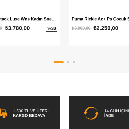
Mayze Stack Luxe Wns Kadın Sneaker
Puma Rickie Ac+ Ps Çocuk 
₺3.780,00
₺2.250,00
0
₺3.000,00
%30
1.500 TL VE ÜZERİ
14 GÜN İÇİ
KARGO BEDAVA
İADE