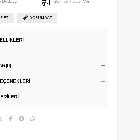
o Bedava
Gelince Haber Ver
YE ET
YORUM YAZ
ELLIKLERI
AR
(0)
EÇENEKLERI
ERILERI