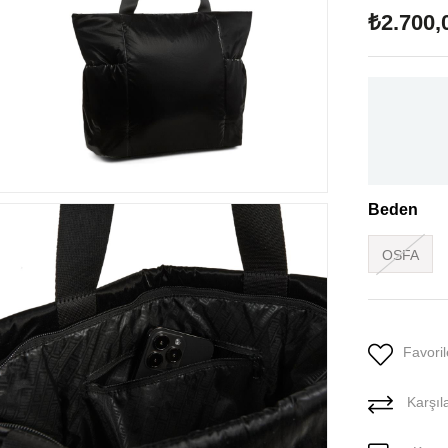
₺2.700,
Beden
OSFA
Favoril
Karşıla