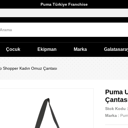
Puma Türkiye Franchise
Çocuk
Ekipman
Marka
Galatasara
 Shopper Kadın Omuz Çantası
Puma U
Çantas
Stok Kodu
Marka
:
Pu