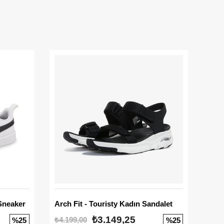
Sneaker
Arch Fit - Touristy Kadın Sandalet
Big
₺3.149,25
₺4.199,00
₺3.1
%25
%25