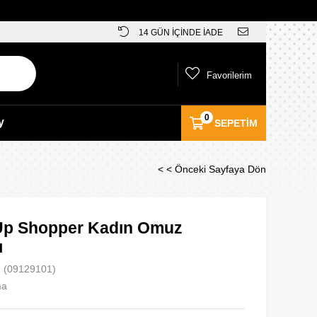
14 GÜN İÇİNDE İADE
Favorilerim
0
y
SEPETIM
< < Önceki Sayfaya Dön
p Shopper Kadın Omuz
ı
(09129101)
ma