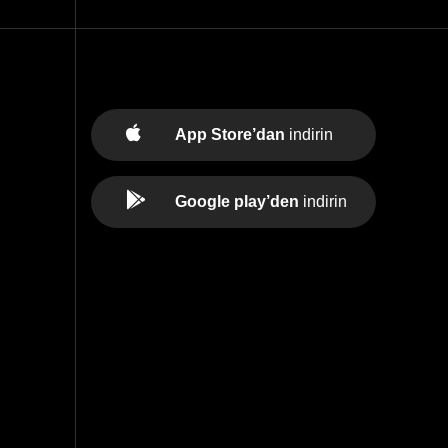
App Store’dan
indirin
Google play’den
indirin