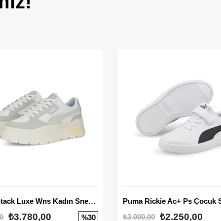
miz!
Mayze Stack Luxe Wns Kadın Sneaker
Puma Rickie Ac+ Ps Çocuk 
₺3.780,00
₺2.250,00
0
₺3.000,00
%30