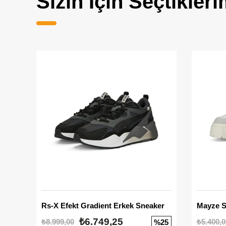
Sizin İçin Seçtikleri
Rs-X Efekt Gradient Erkek Sneaker
₺6.749,25
₺8.999,00
₺5.400,0
%25